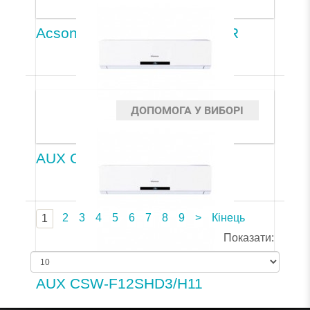
Acson A5WM301R/A5LC28CR
ДОПОМОГА У ВИБОРІ
AUX CSW-F09SHD3/H11
2
3
4
5
6
7
8
9
>
Кінець
1
Показати:
AUX CSW-F12SHD3/H11